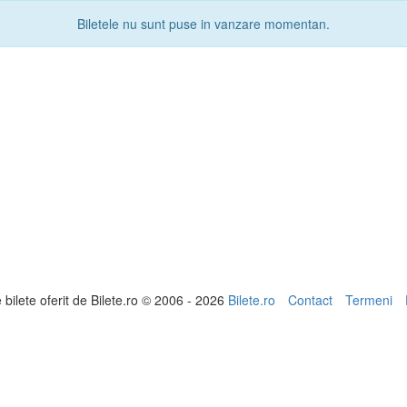
Biletele nu sunt puse in vanzare momentan.
e bilete oferit de Bilete.ro © 2006 - 2026
Bilete.ro
Contact
Termeni